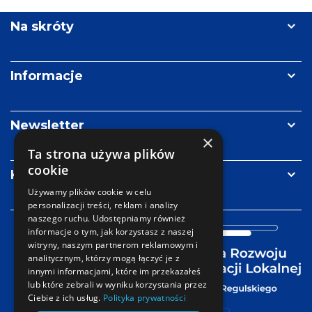
Re
Kluwer
Metropolii
Polskich
Na skróty
im.
Pawła
Adamowicza
Informacje
Newsletter
×
Ta strona używa plików
cookie
Kontakt
Używamy plików cookie w celu
personalizacji treści, reklam i analizy
naszego ruchu. Udostępniamy również
informacje o tym, jak korzystasz z naszej
witryny, naszym partnerom reklamowym i
analitycznym, którzy mogą łączyć je z
innymi informacjami, które im przekazałeś
lub które zebrali w wyniku korzystania przez
Ciebie z ich usług.
Polityka prywatności