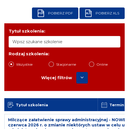
POBIERZ PDF
POBIERZ XLS
PDF
XLS
Tytuł szkolenia:
Rodzaj szkolenia:
Wszystkie
Stacjonarne
Online
Więcej filtrów
Tytuł szkolenia
Termin
Milczące załatwienie sprawy administracyjnej - NOWEL
czerwca 2026 r. o zmianie niektórych ustaw w celu u