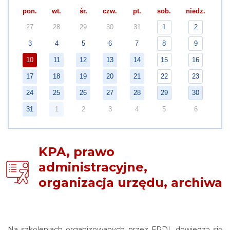
pon.
wt.
śr.
czw.
pt.
sob.
niedz.
27
28
29
30
31
1
2
3
4
5
6
7
8
9
10
11
12
13
14
15
16
17
18
19
20
21
22
23
24
25
26
27
28
29
30
31
1
2
3
4
5
6
KPA, prawo
administracyjne,
organizacja urzędu, archiwa
Na szko
leniach organizowanych przez FRDL dowiedzą się