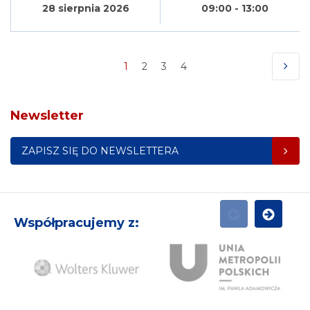
28 sierpnia 2026
09:00 - 13:00
1
2
3
4
(Obecna)
NASTĘ
Newsletter
ZAPISZ SIĘ DO NEWSLETTERA
Współpracujemy z:
POPRZEDNI
NASTĘPN
Ży
Wolters
Unia