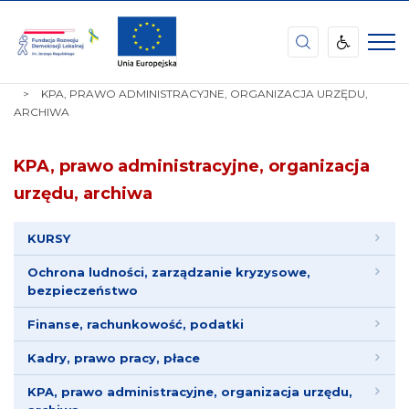
Fundacja
Rozwoju
Demokracji
STRONA
TEMATY
Lokalnej
GŁÓWNA
KPA, PRAWO ADMINISTRACYJNE, ORGANIZACJA URZĘDU,
im.
ARCHIWA
Jerzego
Regulskiego
KPA, prawo administracyjne, organizacja
urzędu, archiwa
KURSY
Ochrona ludności, zarządzanie kryzysowe,
bezpieczeństwo
Finanse, rachunkowość, podatki
Kadry, prawo pracy, płace
KPA, prawo administracyjne, organizacja urzędu,